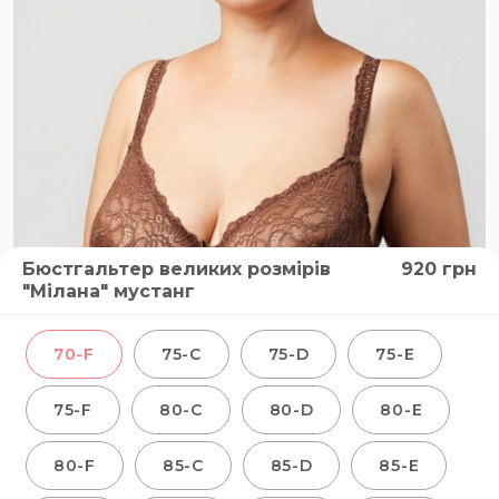
Бюстгальтер великих розмірів
920
грн
"Мілана" мустанг
70-F
75-C
75-D
75-E
75-F
80-C
80-D
80-E
80-F
85-C
85-D
85-E