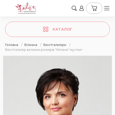
КАТАЛОГ
Головна
/
Білизна
/
Бюстгальтери
/
Бюстгальтер великих розмірів "Мілана" мустанг