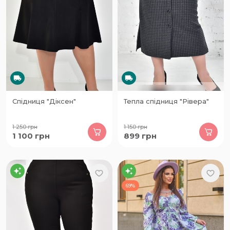
Спідниця "Діксен"
Тепла спідниця "Рівера"
1 250
грн
1 150
грн
1 100
грн
899
грн
69%