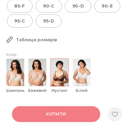
85-F
90-C
90-D
90-E
95-C
95-D
Таблиця розмірів
Колір:
шампань
бежевий
мустанг
білий
КУПИТИ