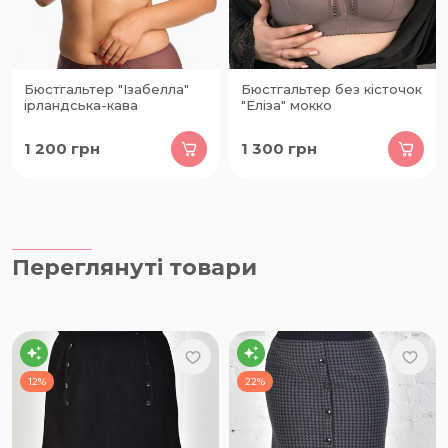
Бюстгальтер "Ізабелла"
Бюстгальтер без кісточок
ірландська-кава
"Еліза" мокко
1 200
грн
1 300
грн
Переглянуті товари
12%
22%