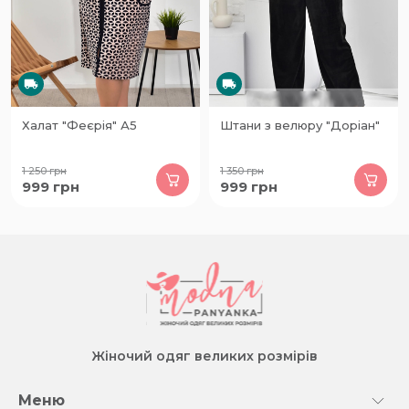
Халат "Феєрія" А5
Штани з велюру "Доріан"
1 250
грн
1 350
грн
999
грн
999
грн
Жіночий одяг великих розмірів
Меню