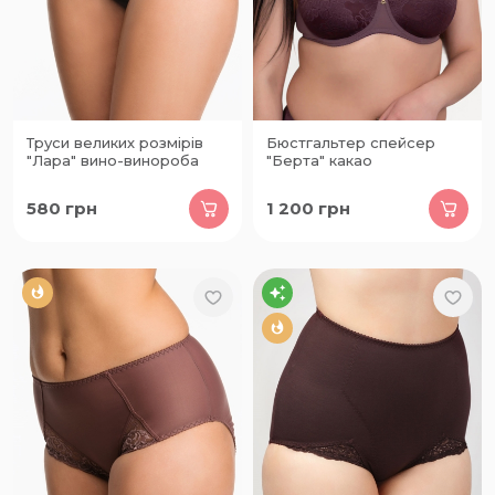
Труси великих розмірів
Бюстгальтер спейсер
"Лара" вино-винороба
"Берта" какао
580
грн
1 200
грн