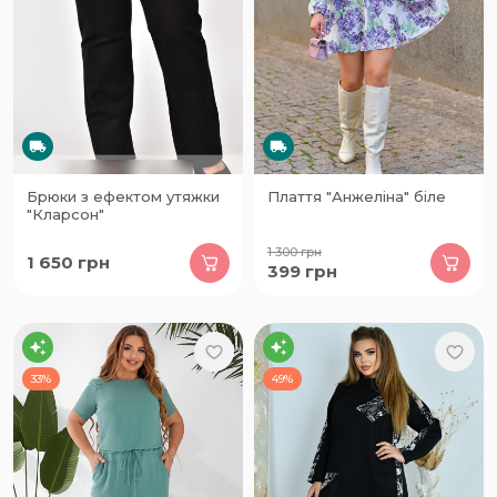
Брюки з ефектом утяжки
Плаття "Анжеліна" біле
"Кларсон"
1 300
грн
1 650
грн
399
грн
33%
49%