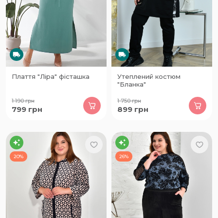
Плаття "Ліра" фісташка
Утеплений костюм
"Бланка"
1 190
грн
1 750
грн
799
грн
899
грн
20%
26%